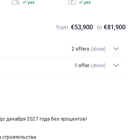
yes
yes
€53,900
€81,900
from
to
2 offers
(show)
1 offer
(show)
до декабря 2027 года без процентов!
 строительства