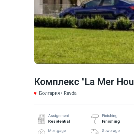
Комплекс "La Mer Hou
Болгария • Ravda
Assignment
Finishing
Residential
Finishing
Mortgage
Sewerage