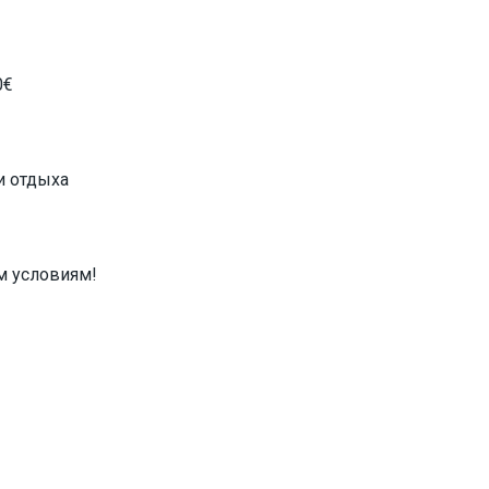
0€
и отдыха
м условиям!