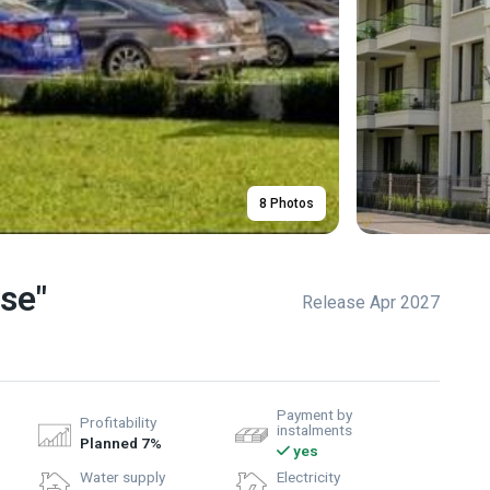
8 Photos
se"
Release Apr 2027
Payment by
Profitability
instalments
Planned 7%
yes
Water supply
Electricity