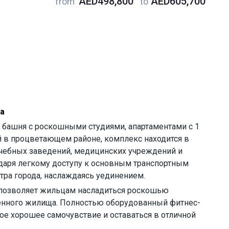
AED498,800
AED605,700
from
to
да
 башня с роскошными студиями, апартаментами с 1
й в процветающем районе, комплекс находится в
учебных заведений, медицинских учреждений и
даря легкому доступу к основным транспортным
тра города, наслаждаясь уединением.
о позволяет жильцам насладиться роскошью
енного жилища. Полностью оборудованный фитнес-
е хорошее самочувствие и оставаться в отличной