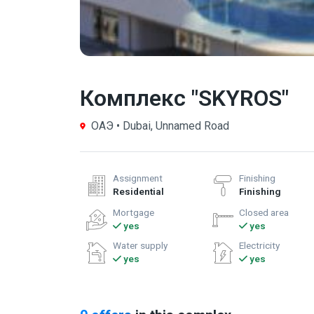
Комплекс "SKYROS"
ОАЭ • Dubai, Unnamed Road
Assignment
Finishing
Residential
Finishing
Mortgage
Closed area
yes
yes
Water supply
Electricity
yes
yes