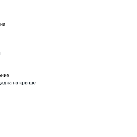
йна
ы
ение
ощадка на крыше