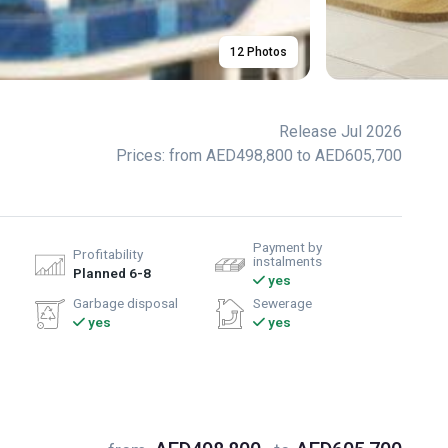
12 Photos
Release Jul 2026
Prices: from AED498,800 to AED605,700
Payment by
Profitability
instalments
Planned 6-8
yes
Garbage disposal
Sewerage
yes
yes