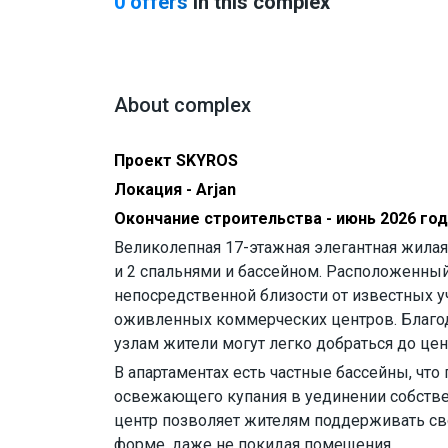
0 offers
in this complex
About complex
Проект SKYROS
Локация - Arjan
Окончание строительства - июнь 2026 го
Великолепная 17-этажная элегантная жилая
и 2 спальнями и бассейном. Расположенны
непосредственной близости от известных 
оживленных коммерческих центров. Благо
узлам жители могут легко добраться до цен
В апартаментах есть частные бассейны, чт
освежающего купания в уединении собств
центр позволяет жителям поддерживать сво
форме, даже не покидая помещения.