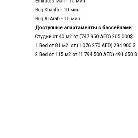
Emirates Mall - 10 мин
Burj Khalifa - 10 мин
Burj Al Arab - 10 мин
Доступные апартаменты с бассейнами:
Студии от 40 м2 от (747 950 AED) 205 000$
1 Bed от 81 м2 от (1 076 270 AED) 294 900 $
2 Bed от 115 м2 от (1 794 500 AED) 491 650 $
План оплаты платежей на 5 лет :
20% + 4% DLD - первоначальный взнос + 667
1 % - каждый месяц (60 месяцев )
10% - на 6-ой месяц
5% - на 12- ой месяц
10% - на 18- ый месяц
Location