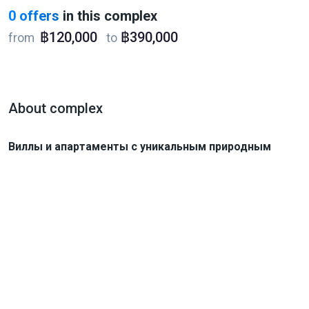
0 offers
in this complex
฿120,000
฿390,000
from
to
About complex
Виллы и апартаменты с уникальным природным
ландшафтом на берегу океана
Минимальная площадь: 36,7 м² (апартаменты) и 96,8 m²
(виллы)
Срок сдачи проекта: февраль 2026 года
Рассрочка: до окончания строительства
Локация: Букит
Типы юнитов: апартаменты и виллы
Право собственности: Leasehold 26+26