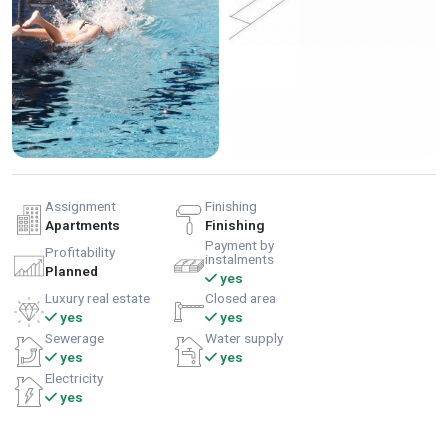
Assignment
Finishing
Apartments
Finishing
Payment by
Profitability
instalments
Planned
yes
Luxury real estate
Closed area
yes
yes
Sewerage
Water supply
yes
yes
Electricity
yes