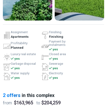
Assignment
Finishing
Apartments
Finishing
Payment by
Profitability
instalments
Planned
yes
Luxury real estate
Closed area
yes
yes
Garbage disposal
Sewerage
yes
yes
Water supply
Electricity
yes
yes
2 offers
in this complex
$163,965
$204,259
from
to